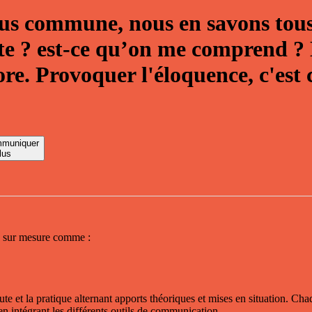
plus commune, nous en savons tous
e ? est-ce qu’on me comprend ? 
ore.
Provoquer l'éloquence, c'est
mmuniquer
lus
ns sur mesure comme :
ute et la pratique alternant apports théoriques et mises en situation. Ch
e, en intégrant les différents outils de communication.