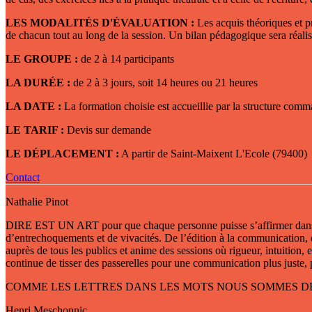
LES MODALITÉS D'ÉVALUATION :
Les acquis théoriques et pr
de chacun tout au long de la session. Un bilan pédagogique sera réalisé
LE GROUPE :
de 2 à 14 participants
LA DURÉE :
de 2 à 3 jours, soit 14 heures ou 21 heures
LA DATE :
La formation choisie est accueillie par la structure comma
LE TARIF :
Devis sur demande
LE DÉPLACEMENT :
A partir de Saint-Maixent L'Ecole (79400)
Contact
Nathalie Pinot
DIRE EST UN ART pour que chaque personne puisse s’affirmer dans sa v
d’entrechoquements et de vivacités. De l’édition à la communication, de 
auprès de tous les publics et anime des sessions où rigueur, intuition
continue de tisser des passerelles pour une communication plus juste, p
COMME LES LETTRES DANS LES MOTS NOUS SOMMES DES 
Henri Meschonnic