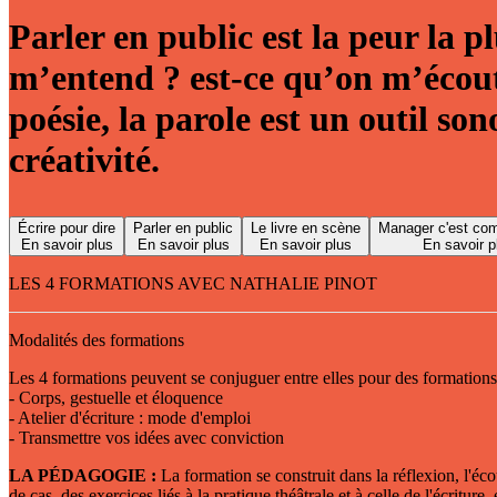
Parler en public
est la peur la 
m’entend ? est-ce qu’on m’écout
poésie,
la parole est un outil son
créativité
.
Écrire pour dire
Parler en public
Le livre en scène
Manager c'est co
En savoir plus
En savoir plus
En savoir plus
En savoir p
LES 4 FORMATIONS AVEC NATHALIE PINOT
Modalités des formations
Les 4 formations peuvent se conjuguer entre elles pour des formatio
- Corps, gestuelle et éloquence
- Atelier d'écriture : mode d'emploi
- Transmettre vos idées avec conviction
LA PÉDAGOGIE :
La formation se construit dans la réflexion, l'éco
de cas, des exercices liés à la pratique théâtrale et à celle de l'écritur