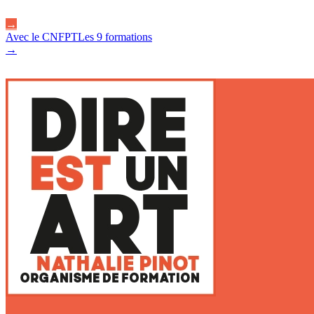
Nathalie Pinot, formatrice indépendante
Les 4 formations Dire est un a
→
Avec le CNFPT
Les 9 formations
→